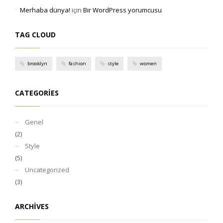
Merhaba dünya!
için
Bir WordPress yorumcusu
TAG CLOUD
brooklyn
fashion
style
women
CATEGORIES
Genel
(2)
Style
(5)
Uncategorized
(3)
ARCHIVES