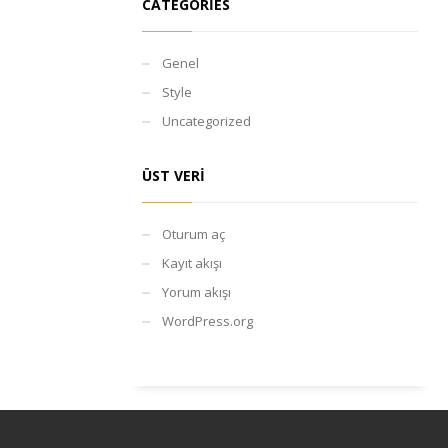
CATEGORIES
Genel
Style
Uncategorized
ÜST VERI
Oturum aç
Kayıt akışı
Yorum akışı
WordPress.org