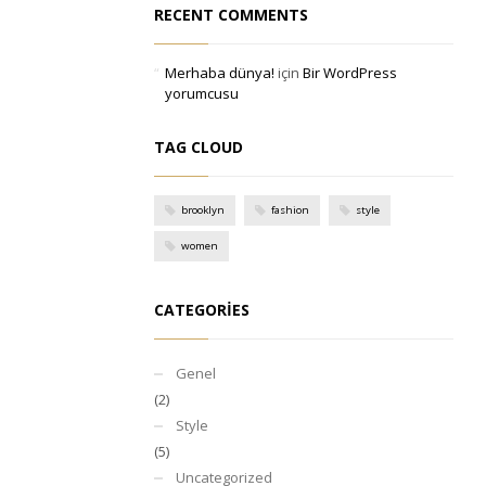
RECENT COMMENTS
Merhaba dünya!
için
Bir WordPress
yorumcusu
TAG CLOUD
brooklyn
fashion
style
women
CATEGORIES
Genel
(2)
Style
(5)
Uncategorized